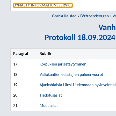
GÅ TI
DYNASTY INFORMATIONSSERVICE
Grankulla stad
Förtroendeorgan
V
Vanh
Protokoll 18.09.2024 
Paragraf
Rubrik
17
Kokouksen järjestäytyminen
18
Valiokuntien edustajien puheenvuorot
19
Ajankohtaista Länsi-Uudenmaan hyvinvointia
20
Tiedotusasiat
21
Muut asiat