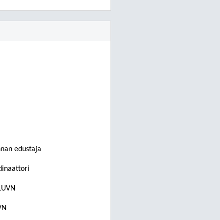
nnan edustaja
dinaattori
 LUVN
VN