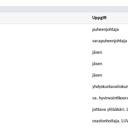
Uppgift
puheenjohtaja
varapuheenjohtaja
jäsen
jäsen
jäsen
yhdyskuntavalioku
va. hyvinvointikoor
johtava ylilääkäri,
osastonhoitaja, LU