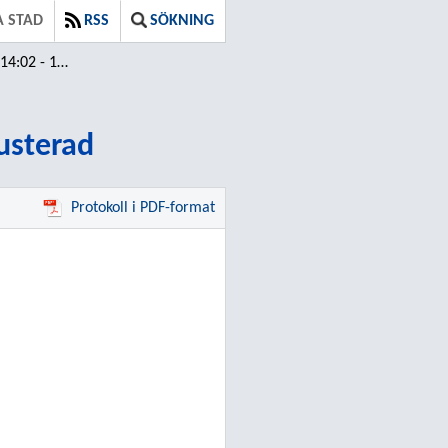
 STAD
RSS
SÖKNING
17 / Justerad
Justerad
Protokoll i PDF-format