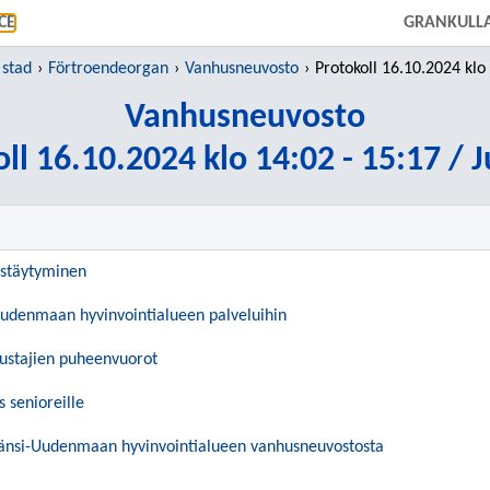
GÅ TILL HUVUDINNEHÅLL
CE
GRANKULLA
 stad
Förtroendeorgan
Vanhusneuvosto
Protokoll 16.10.2024 klo 14:02 - 15:
Vanhusneuvosto
ll 16.10.2024 klo 14:02 - 15:17 / 
estäytyminen
Uudenmaan hyvinvointialueen palveluihin
dustajien puheenvuorot
s senioreille
Länsi-Uudenmaan hyvinvointialueen vanhusneuvostosta