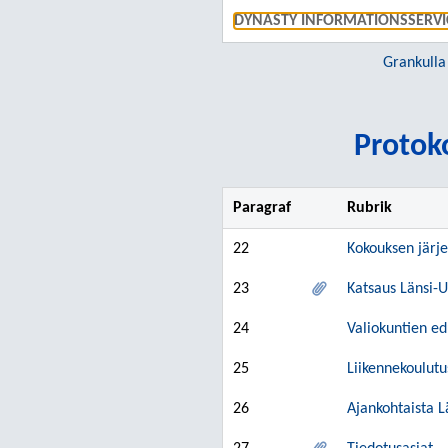
DYNASTY INFORMATIONSSERVI
Grankulla
Protoko
Paragraf
Rubrik
22
Kokouksen järj
23
Katsaus Länsi-
24
Valiokuntien e
25
Liikennekoulutu
26
Ajankohtaista 