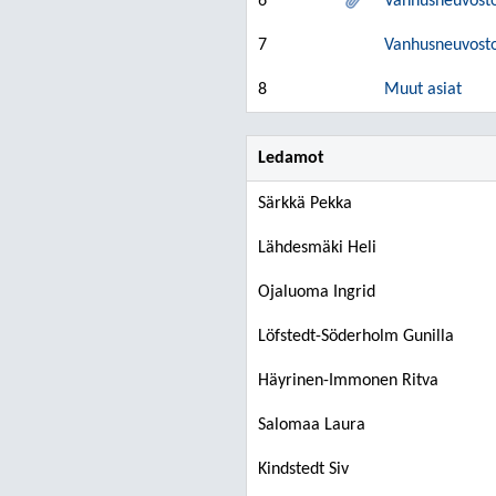
6
Vanhusneuvoston
7
Vanhusneuvosto
8
Muut asiat
Ledamot
Särkkä Pekka
Lähdesmäki Heli
Ojaluoma Ingrid
Löfstedt-Söderholm Gunilla
Häyrinen-Immonen Ritva
Salomaa Laura
Kindstedt Siv