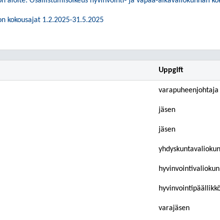
 aloite: Osallistumisoikeus hyvinvointi- ja vapaa-aikavaliokunnan kok
n kokousajat 1.2.2025-31.5.2025
Uppgift
varapuheenjohtaja
jäsen
jäsen
yhdyskuntavalioku
hyvinvointivalioku
hyvinvointipäällikk
varajäsen