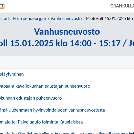
GÅ TILL HUVUDINNEHÅLL
CE
GRANKULLA
 stad
Förtroendeorgan
Vanhusneuvosto
Protokoll 15.01.2025 klo 14:00 - 15:
Vanhusneuvosto
ll 15.01.2025 klo 14:00 - 15:17 / 
estäytyminen
a vapaa-aikavaliokunnan edustajan puheenvuoro
okunnan edustajan puheenvuoro
Länsi-Uudenmaan hyvinvointialueen vanhusneuvostosta
 aloite: Palveluauto toiminta Kauniaisissa