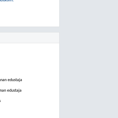
ouksiin.
nnan edustaja
nnan edustaja
ö