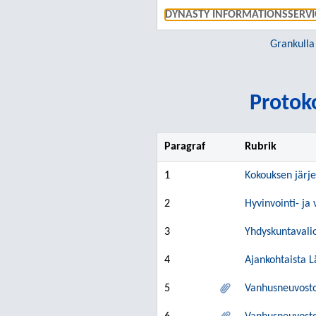
DYNASTY INFORMATIONSSERVI
Grankulla
Protoko
Paragraf
Rubrik
1
Kokouksen järj
2
Hyvinvointi- j
3
Yhdyskuntavali
4
Ajankohtaista 
5
Vanhusneuvoston