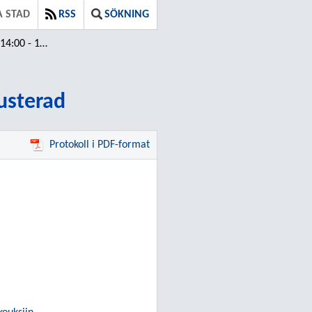
 STAD
RSS
SÖKNING
17 / Justerad
Justerad
Protokoll i PDF-format