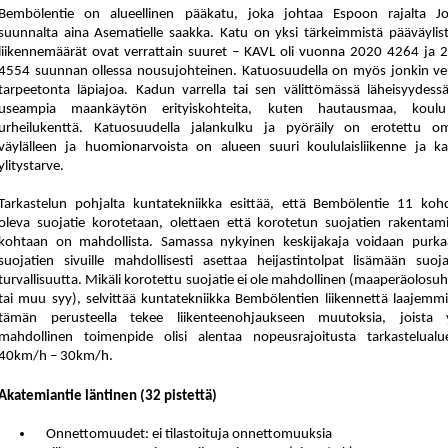
Bembölentie on alueellinen pääkatu, joka johtaa Espoon rajalta Jo
suunnalta aina Asematielle saakka. Katu on yksi tärkeimmistä pääväylist
liikennemäärät ovat verrattain suuret – KAVL oli vuonna 2020 4264 ja 
4554 suunnan ollessa nousujohteinen. Katuosuudella on myös jonkin ve
tarpeetonta läpiajoa. Kadun varrella tai sen välittömässä läheisyydess
useampia maankäytön erityiskohteita, kuten hautausmaa, koul
urheilukenttä. Katuosuudella jalankulku ja pyöräily on erotettu om
väylälleen ja huomionarvoista on alueen suuri koululaisliikenne ja k
ylitystarve.
Tarkastelun pohjalta kuntatekniikka esittää, että Bembölentie 11 kohd
oleva suojatie korotetaan, olettaen että korotetun suojatien rakentam
kohtaan on mahdollista. Samassa nykyinen keskijakaja voidaan purka
suojatien sivuille mahdollisesti asettaa heijastintolpat lisämään suoja
turvallisuutta. Mikäli korotettu suojatie ei ole mahdollinen (maaperäolosu
tai muu syy), selvittää kuntatekniikka Bembölentien liikennettä laajemmi
tämän perusteella tekee liikenteenohjaukseen muutoksia, joista 
mahdollinen toimenpide olisi alentaa nopeusrajoitusta tarkastelualue
40km/h – 30km/h.
Akatemiantie läntinen (32 pistettä)
Onnettomuudet: ei tilastoituja onnettomuuksia