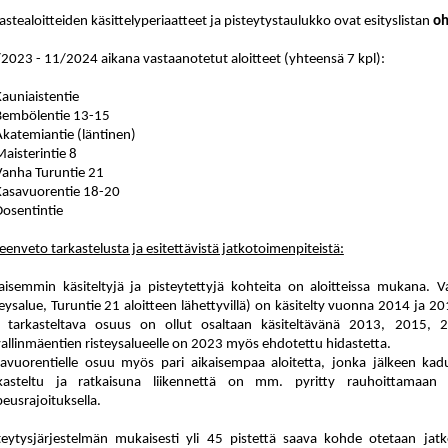
astealoitteiden käsittelyperiaatteet ja pisteytystaulukko ovat esityslistan
oh
2023 - 11/2024 aikana vastaanotetut aloitteet (yhteensä 7 kpl):
Kauniaistentie
Bembölentie 13-15
Akatemiantie (läntinen)
Maisterintie 8
Vanha Turuntie 21
Kasavuorentie 18-20
Dosentintie
eenveto tarkastelusta ja esitettävistä jatkotoimenpiteistä:
aisemmin käsiteltyjä ja pisteytettyjä kohteita on aloitteissa mukana. 
teysalue, Turuntie 21 aloitteen lähettyvillä) on käsitelty vuonna 2014 ja
 tarkasteltava osuus on ollut osaltaan käsiteltävänä 2013, 2015, 
allinmäentien risteysalueelle on 2023 myös ehdotettu hidastetta.
avuorentielle osuu myös pari aikaisempaa aloitetta, jonka jälkeen kadun
kasteltu ja ratkaisuna liikennettä on mm. pyritty rauhoittamaan 
eusrajoituksella.
teytysjärjestelmän mukaisesti yli 45 pistettä saava kohde otetaan jat
k