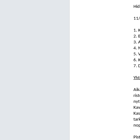
Hid
11/
1. 
2. 
3. 
4. 
5. 
6. 
7. 
Yht
Aik
ris
nyt
Kav
Kas
tar
nop
Pis