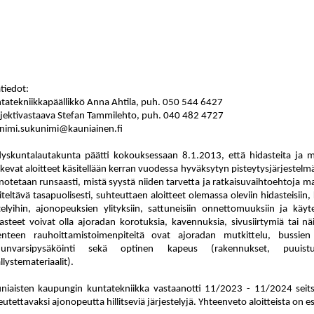
ätiedot:
tatekniikkapäällikkö Anna Ahtila, puh.
050
544
6427
jektivastaava Stefan Tammilehto, puh. 040
482 4727
nimi.sukunimi@kauniainen.fi
yskuntalautakunta päätti kokouksessaan 8.1.2013, että hidasteita ja m
kevat aloitteet käsitellään kerran vuo
des
sa hyväksytyn pisteytysjärjestelmä
n
ote
taan runsaasti, mistä syystä niiden tarvetta ja ratkaisuvaihtoehtoja m
iteltävä tasapuolisesti, suhteuttaen aloit
teet olemassa oleviin hidasteisiin,
te
lyi
hin, ajonopeuksien ylityksiin, sattuneisiin onnettomuuksiin ja käy
t
asteet voivat olla ajoradan korotuksia, ka
ven
nuk
sia, sivusiirtymiä tai n
kenteen rau
hoit
ta
mis
toi
men
pi
tei
tä ovat ajoradan mutkittelu, bussien 
dunvarsipysäköinti sekä optinen kapeus (rakennukset, puu
is
t
llystemateriaalit).
niaisten kaupungin kuntatekniikka vastaanotti 11/2023 - 11/2024 seitse
eutettavaksi ajonopeutta hillitseviä jär
jes
te
ly
jä. Yhteenveto aloitteista on es