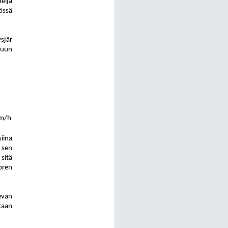
eljä
össä
ys
jär
luun
km/h
iinä
 sen
sitä
oren
evan
taan