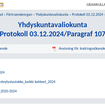
GÅ TILL HUVUDINNEHÅLL
CE
GRANKULLA
ad
Förtroendeorgan
Yhdyskuntavaliokunta
Protokoll 03.12.2024
Yhdyskuntavaliokunta
Protokoll 03.12.2024/Paragraf 10
rende
Anvisning för ändringssökand
024
isteytystaulukko_kaikki kohteet_2024
_2020-2024