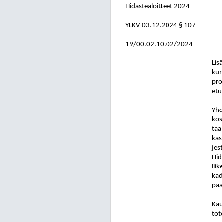
Hidastealoitteet 2024
YLKV
03.12.2024
§ 107
19/00.02.10.02/2024
Lis
kun
pro
etu
Yhd
kos
taa
käs
jes
Hid
lii
ka
pää
Kau
tot