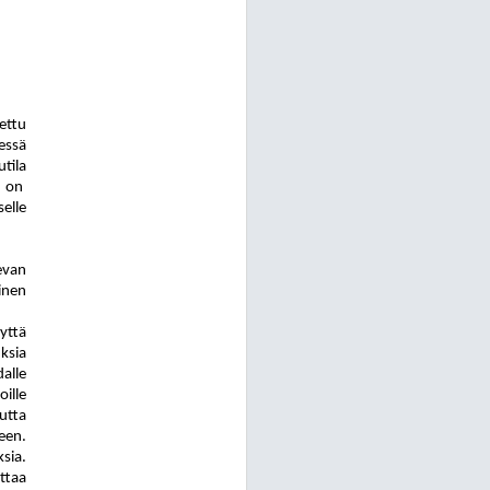
ettu
eessä
tila
 on
elle
evan
nen
yttä
ksia
alle
ille
uutta
een.
sia.
ttaa