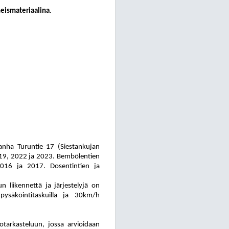
eis
ma
te
ri
aa
li
na
.
Vanha Turuntie 17 (Siestankujan
 2019, 2022 ja 2023. Bembölentien
2016 ja 2017. Dosentintien ja
 liikennettä ja järjestelyjä on
pysäköintitaskuilla ja 30km/h
o
tar
kas
te
luun, jossa arvioidaan