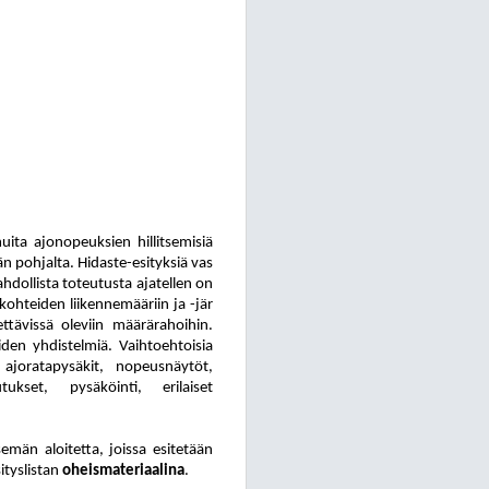
ui
ta ajonopeuksien hillitsemisiä
n pohjalta. Hidaste-esityksiä vas
ah
dol
lis
ta toteutusta ajatellen on
 kohteiden liikennemääriin ja -jär
et
tä
vis
sä oleviin määrärahoihin.
äiden yhdistelmiä. Vaihtoehtoisia
ajoratapysäkit, no
peus
näy
töt,
u
tuk
set, pysäköinti, erilaiset
män aloitetta, joissa esitetään
ityslistan
oheismateriaalina
.