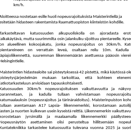
km/h.
Aloitteessa nostetaan esille huoli nopeusrajoituksista Maisterintiellä ja
esitetään hidasteen rakentamista Raamattuopiston kiinteistön kohdille.
Tarkasteltavan katuosuuden alkupuoliskolla on ajoradasta erot
jalkakäytävä, mutta suurimmilta osin jalankulku sijoittuu pientareelle. Kys
on alueellinen kokoojakatu, jonka nopeusrajoitus on 30km/h. Katu
pientareineen on verrattain leveä, osaltaan reilu 10m. Kadulla
läpiajoliikennettä, suuremman liikennemäärän asettuessa pääosin viereis
Helsingintielle.
Maisterintien hidastealoite sai pisteytyksessä 42 pistettä,
mikä käytössä ol
pis
tey
tys
jär
jes
tel
män mukaan tarkoittaa, että kohteen etenemi
jatkotarkasteluun arvioidaan tapauskohtaisesti.
Katuosuuden 30km/h nopeusrajoituksen vaikuttavuutta ja näkyvy
parannetaan, ja kadulla tullaan vahvistamaan nopeusrajoitu
katumaalauksin (nopeusrajoitus ja tärinäraidoitus). Maisterinpuiston kohd
tullaan asentamaan A17 Lapsia- liikennemerkki, korostamaan autoilijo
lasten ja nuorten kulkevan usein kyseistä reittiä. Liikennemerkin vaikuttav
korostetaan jyrsimällä ja maalaamalla liikennemerkki päällystees
Nopeusnäytön asettaminen olisi perusteltua hillitsemään nopeuk
Kuntatekniikka tarkastelee katuosuutta tulevana vuonna 2025 ja suori