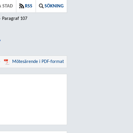
 STAD
RSS
SÖKNING
Paragraf 107
7
e
Mötesärende i PDF-format