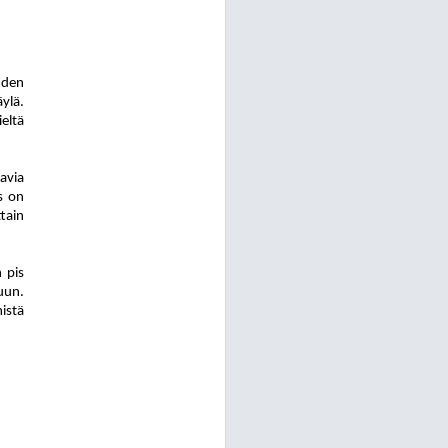
uden
ylä.
eltä
avia
s on
tain
 pis
uun.
mistä