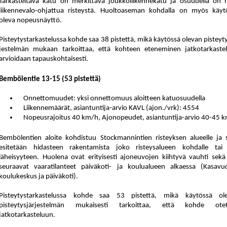
Tarkasteltava katu on merkittävä joukkoliikennekatu ja osuudella on n
liikennevalo-ohjattua risteystä. Huoltoaseman kohdalla on myös käyt
oleva nopeusnäyttö.
Pisteytystarkastelussa kohde saa 38 pistettä
,
mikä käytössä olevan pis
tey
t
jes
tel
män mukaan tarkoittaa, että kohteen eteneminen jatkotarkaste
arvioidaan tapauskohtaisesti.
Bembölentie 13-15 (53 pis
tet
tä)
Onnettomuudet: yksi onnettomuus aloitteen katuosuudella
Liikennemäärät, asiantuntija-arvio KAVL (ajon./vrk): 4554
Nopeusrajoitus 40 km/h, Ajonopeudet, asiantuntija-arvio 40-45 
Bembölentien aloite kohdistuu Stockmannintien risteyksen alueelle ja s
esitetään hidasteen rakentamista joko risteysalueen kohdalle tai
läheisyyteen. Huolena ovat erityisesti ajoneuvojen kiihtyvä vauhti sekä 
seuraavat vaaratilanteet päiväkoti- ja koulualueen alkaessa (Kasavu
koulukeskus ja päiväkoti).
Pisteytystarkastelussa kohde saa 53 pistettä, mikä käytössä ol
pisteytysjärjestelmän mukaisesti tarkoittaa, että kohde ote
jatkotarkasteluun.