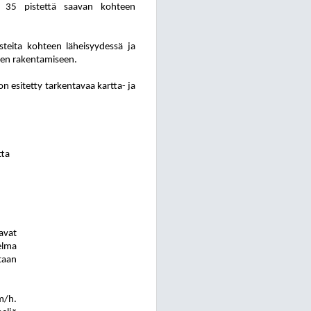
i 35 pistettä saavan kohteen
s
tei
ta kohteen läheisyydessä ja
den rakentamiseen.
 esitetty tarkentavaa kartta- ja
tta
avat
elma
taan
m/h.