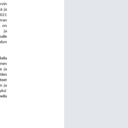
rvin
ä ja
2021
rran
ä on
u ja
alle
adun
alla
inen
a ja
tien
hteet
n ja
yksi
ella