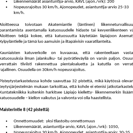
Liikennemäärät asiantuntija-arvio, KAVL (ajon./vrk): 200
Nopeusrajoitus 30 km/h, Ajonopeudet, asiantuntija-arvio 25-33
km/h.
Aloitteessa toivotaan Akatemiantie (läntinen) liikenneturvallisu
parantamista asentamalla katuosuudelle hidaste tai kevyenliikenteen vä
Aloitteen tekijä kokee, että katuosuutta käytetään läpiajoon Asemati
Kylpyläntielle ja tämä luo aamuisin ja iltapäivisin vaaratilanteita.
Kauniaisten katuverkolle on kuvaavaa, että rakenteeltaan vasta
katuosuuksia ilman jalankulku- tai pyörätieväyliä on varsin paljon. Osuu
verrattain tiiviisti rakennettua pientaloaluetta ja katutila on verrat
rajallinen. Osuudella on 30km/h nopeusrajoitus.
Pisteytystarkastelussa kohde saavuttaa 32 pistettä, mikä käytössä olevan
tey
tys
jär
jes
tel
män mukaan tarkoittaa, että kohde ei etenisi jatkotarkastel
Kuntatekniikka kuitenkin harkitsee Läpiajo kielletty- liikennemerkin lisää
katuosuudelle – kiellon vaikutus ja valvonta voi olla haastellista.
Maisterintie 8 (42 pistettä)
Onnettomuudet:
yksi tilastoitu onnettomuus
Liikennemäärät, asiantuntija-arvio, KAVL (ajon./vrk): 1050,
Nopeusrajoitus 30 km/h, Ajonopeudet, asiantuntija-arvio: 30-35