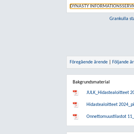
DYNASTY INFORMATIONSSERVI
Grankulla st
Föregående ärende
|
Följande ä
Bakgrundsmaterial
JULK_Hidastealoitteet 2
Hidastealoitteet 2024_p
Onnettomuustilastot 11