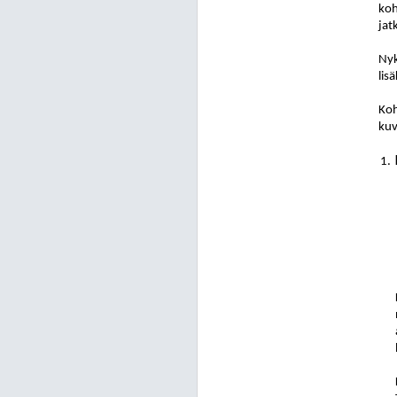
koh
jat
Nyk
lis
Koh
ku
1.