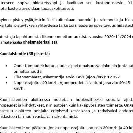
teeseen sopiva hidastetyyppi ja laa
di
taan sen kustannusarvio. Yl
kotarkastelu arvioidaan tapauskohtaisesti.
yinen pisteytysjärjestelmä ei kuitenkaan huomioi jo rakennettuja hi
da
äksi tulisi pisteytyksen yhteydessä tar
kis
taa maaperän soveltuvuus hidastei
teista ja tapahtuneista lii
ken
ne
on
net
to
muuk
sis
ta vuosina 2020-11/2024 on
va
ma
te
ri
aa
lia
oheismateriaalissa.
Kauniaistentie (38 pistettä)
Onnettomuudet: katuosuudella pari omaisuusvahinkoihin johtanu
onnettomuutta
Liikennemäärät, asiantuntija-arvio KAVL (ajon./vrk): 12 327
Nopeusrajoitus 40 km/h, Ajonopeudet, asiantuntija-arvio: 40-45
km/h.
Kauniaistentien aloitteessa nostetaan huolenaiheeksi suoralla ajett
nopeudet ja kiihdytykset, niin autojen kuin kaksipyöräisten toimesta. Ong
asettuu aloitteen pohjalta erityisesti kesäaikaan ja ratkaisuksi ehdote
hidasteen tai muun vastaavan rakentamista.
Kauniaistentie on pääkatu, jonka nopeusrajoitus on osin 30km/h ja 40 k